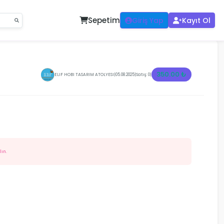
Sepetim
Giriş Yap
Kayıt Ol
350.00 ₺
ELIF HOBI TASARIM ATOLYESI
|
05.08.2025
|
Satış: 0
|
lın.