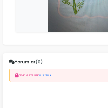
Yorumlar
(0)
Yorum yapmak için
giriş yapın
.