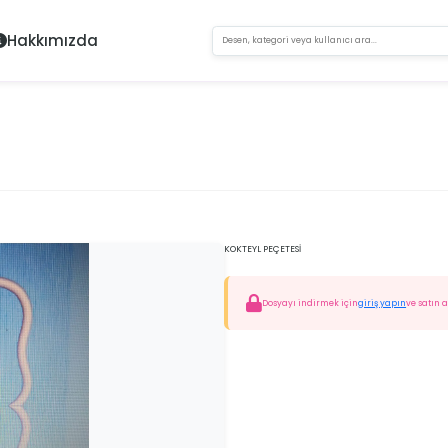
Hakkımızda
KOKTEYL PEÇETESİ
Dosyayı indirmek için
giriş yapın
ve satın a