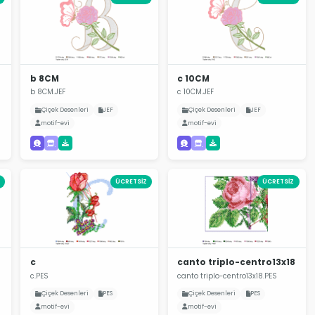
b 8CM
c 10CM
b 8CM.JEF
c 10CM.JEF
Çiçek Desenleri
JEF
Çiçek Desenleri
JEF
motif-evi
motif-evi
ÜCRETSİZ
ÜCRETSİZ
c
canto triplo-centro13x18
c.PES
canto triplo-centro13x18.PES
Çiçek Desenleri
PES
Çiçek Desenleri
PES
motif-evi
motif-evi