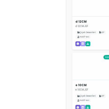
d 12CM
d 12CM.JEF
Çiçek Desenleri
JEF
motif-evi
ÜC
e 10CM
e 10CM.JEF
Çiçek Desenleri
JEF
motif-evi