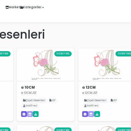
Market
Kategoriler
esenleri
RETSİZ
ÜCRETSİZ
ÜCRETSİZ
a 10CM
a 12CM
a 10CM.JEF
a 12CM.JEF
Çiçek Desenleri
JEF
Çiçek Desenleri
JEF
motif-evi
motif-evi
RETSİZ
ÜCRETSİZ
ÜCRETSİZ