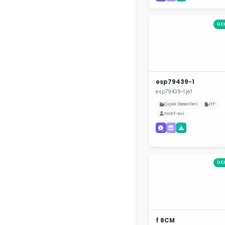
ÜC
esp79439-1
esp79439-1.jef
Çiçek Desenleri
JEF
motif-evi
ÜC
f 8CM