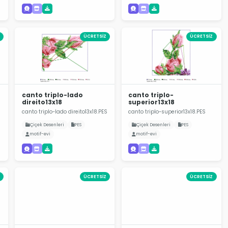
ÜCRETSİZ
ÜCRETSİZ
canto triplo-lado
canto triplo-
direito13x18
superior13x18
canto triplo-lado direito13x18.PES
canto triplo-superior13x18.PES
Çiçek Desenleri
PES
Çiçek Desenleri
PES
motif-evi
motif-evi
ÜCRETSİZ
ÜCRETSİZ