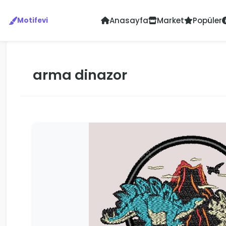
Anasayfa
Market
Popüler
Motifevi
arma dinazor