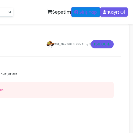
Sepetim
Giriş Yap
Kayıt Ol
150.00 ₺
ASR_NAKIS
|
07.08.2025
|
Satış: 0
|
- hus-jef-exp
lın.