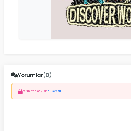
Yorumlar
(0)
Yorum yapmak için
giriş yapın
.