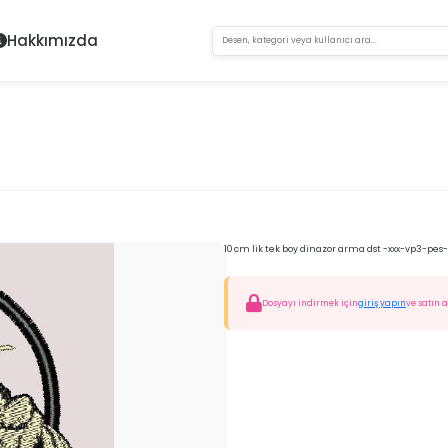
Hakkımızda
10 cm lik tek boy dinazor arma dst -xxx-vp3-pes
Dosyayı indirmek için
giriş yapın
ve satın a