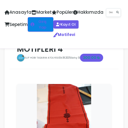
Anasayfa
Market
Popüler
Hakkımızda
Giriş
Sepetim
Kayıt Ol
Yap
Motifevi
ANADOLU KİLİM
MOTİFLERİ 4
300.00 ₺
ELIF HOBI TASARIM ATOLYESI
|
04.08.2025
|
Satış: 0
|