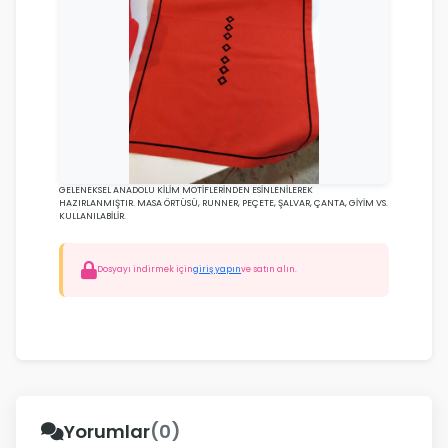
GELENEKSEL ANADOLU KİLİM MOTİFLERİNDEN ESİNLENİLEREK
HAZIRLANMIŞTIR. MASA ÖRTÜSÜ, RUNNER, PEÇETE, ŞALVAR, ÇANTA, GİYİM VS.
KULLANILABİLİR.
Dosyayı indirmek için
giriş yapın
ve satın alın.
Yorumlar
(0)