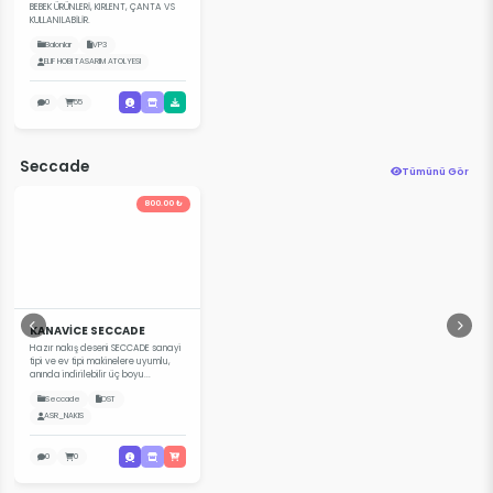
BEBEK ÜRÜNLERİ, KIRLENT, ÇANTA VS
KULLANILABİLİR.
Balonlar
VP3
ELIF HOBI TASARIM ATOLYESI
0
55
Seccade
Tümünü Gör
800.00 ₺
KANAVİCE SECCADE
Hazır nakış deseni SECCADE sanayi
tipi ve ev tipi makinelere uyumlu,
anında indirilebilir üç boyu...
Seccade
DST
ASR_NAKIS
0
0