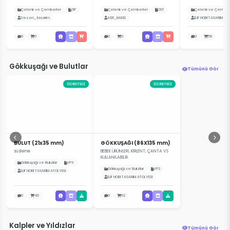
Çelenk ve Çemberler
ZIP
Çelenk ve Çemberler
DST
Çelenk ve Çember
Desen_tasarim
ASR_NAKIS
ELIF HOBI TASARIM AT
0
0
0
0
0
58
Gökkuşağı ve Bulutlar
Tümünü Gör
ÜCRETSİZ
ÜCRETSİZ
BULUT (21x35 mm)
GÖKKUŞAĞI (86X135 mm)
süsleme
BEBEK ÜRÜNLERİ, KIRLENT, ÇANTA VS
KULLANILABİLİR.
Gökkuşağı ve Bulutlar
VP3
Gökkuşağı ve Bulutlar
VP3
ELIF HOBI TASARIM ATOLYESI
ELIF HOBI TASARIM ATOLYESI
0
46
0
62
Kalpler ve Yıldızlar
Tümünü Gör