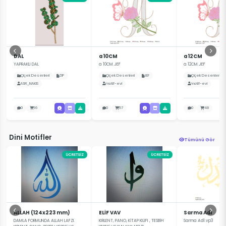
DAL
a 10CM
a 12CM
YAPRAKLI DAL
a 10CM.JEF
a 12CM.JEF
Çiçek Desenleri
ZIP
Çiçek Desenleri
JEF
Çiçek Desenleri
ASR_NAKIS
motif-evi
motif-evi
0
16
0
57
0
48
Dini Motifler
Tümünü Gör
ÜCRETSİZ
ÜCRETSİZ
ALLAH (124x223 mm)
ELİF VAV
Sarma Adl
DAMLA FORMUNDA ALLAH LAFZI.
KIRLENT, PANO, KİTAP KILIFI , TESBİH
Sarma Adl.vp3