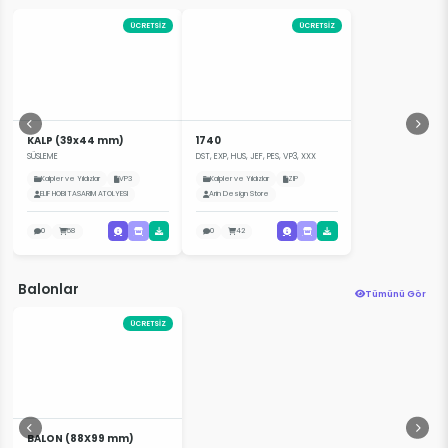
ÜCRETSİZ
ÜCRETSİZ
KALP (39x44 mm)
1740
SÜSLEME
DST, EXP, HUS, JEF, PES, VP3, XXX
Kalpler ve Yıldızlar
VP3
Kalpler ve Yıldızlar
ZIP
ELIF HOBI TASARIM ATOLYESI
Arin Design Store
0
58
0
42
Balonlar
Tümünü Gör
ÜCRETSİZ
BALON (88X99 mm)